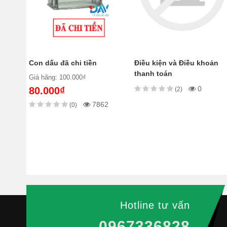
Con dấu đã chi tiền
Điều kiện và Điều khoản
thanh toán
Giá hãng: 100.000₫
0
80.000₫
(2)
7862
(0)
Hotline tư vấn
0967336828