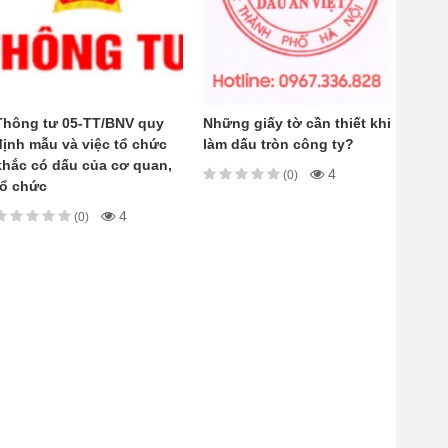
Thông tư 05-TT/BNV quy
Những giấy tờ cần thiết khi
định mẫu và việc tổ chức
làm dấu tròn công ty?
khắc có dấu của cơ quan,
4
(0)
tổ chức
4
(0)