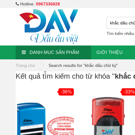
Hotline:
0967336828
Tìm kiếm nhiều
DANH MỤC SẢN PHẨM
GIỚI THIỆU
Trang chủ
Search results for "khắc dấu chữ ký"
»
Kết quả tìm kiếm cho từ khóa "
khắc 
-36%
-33%