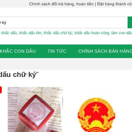
Chính sách đổi trả hàng, hoàn tiền
Đặt hàng thành c
:
khắc dấu
,
khắc dấu tên
,
khắc dấu chữ ký
,
khắc dấu hoàn công
,
làm con dấ
KHẮC CON DẤU
TIN TỨC
CHÍNH SÁCH BÁN HÀN
dấu chữ ký
"