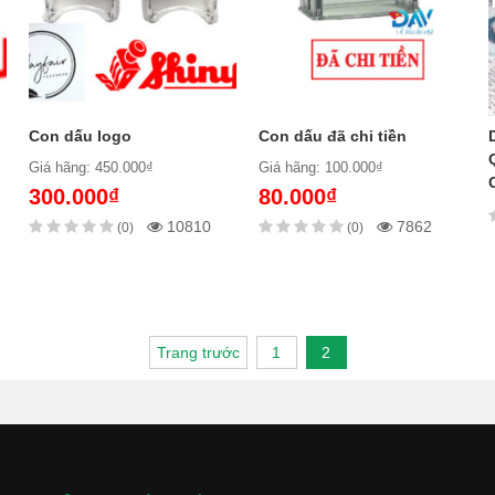
Con dấu logo
Con dấu đã chi tiền
Giá hãng: 450.000₫
Giá hãng: 100.000₫
300.000₫
80.000₫
10810
7862
(0)
(0)
Trang trước
1
2