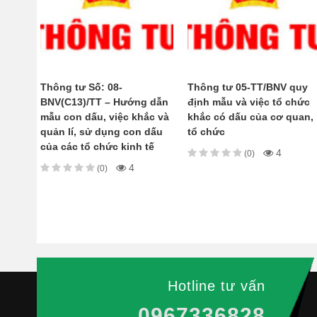
Thông tư Số: 08-
Thông tư 05-TT/BNV quy
BNV(C13)/TT – Hướng dẫn
định mẫu và việc tổ chức
mẫu con dấu, việc khắc và
khắc có dấu của cơ quan,
quản lí, sử dụng con dấu
tổ chức
của các tổ chức kinh tế
4
(0)
4
(0)
Hotline tư vấn
0967336828