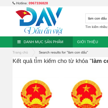
Hotline:
0967336828
Tìm kiếm nhiều
DANH MỤC SẢN PHẨM
GIỚI THIỆU
Trang chủ
Search results for "làm con dấu"
»
Kết quả tìm kiếm cho từ khóa "
làm c