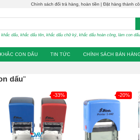
Chính sách đổi trả hàng, hoàn tiền
Đặt hàng thành c
:
khắc dấu
,
khắc dấu tên
,
khắc dấu chữ ký
,
khắc dấu hoàn công
,
làm con dấ
KHẮC CON DẤU
TIN TỨC
CHÍNH SÁCH BÁN HÀN
on dấu
"
-33%
-20%